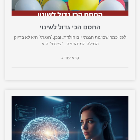
החסם הכי גדול לשינוי
לפני כמה שבועות חגגתי יום הולדת. ובכן, "חגגתי" היא לא בדיוק
המילה המתאימה… "ציינתי" היא
קרא עוד »