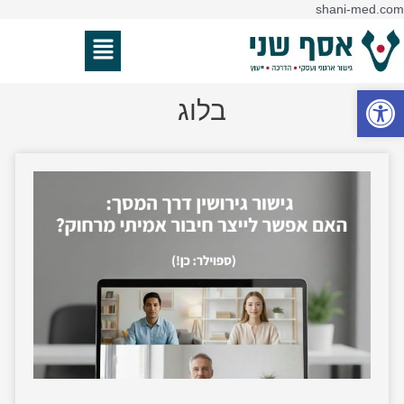
דילוג
shani-med.com
לתוכן
תפריט
פתח סרגל נגישות
בלוג