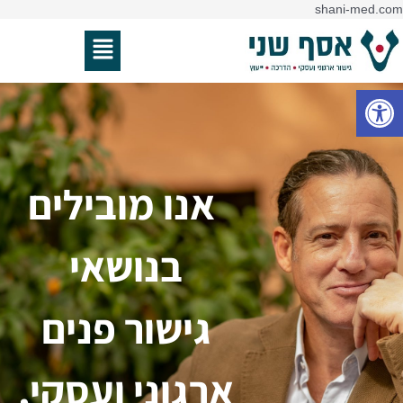
דילוג
shani-med.com
לתוכן
תפריט
פתח סרגל נגישות
אנו מובילים
בנושאי
גישור פנים
ארגוני ועסקי,