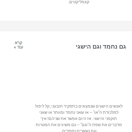
קונפליקטים.
קרא
גם נחמד וגם הישגי
עוד »
לאנשים הישגים שנמצאים בתפקיד תובעני, קל ליפול
למלכודת ה"או" – או שאני נחמד ומוותר או שאני
תוקפני והישגי. אז היום אפשר את שניהם! איך
מדברים את שפת ה"וגם" – גם משיגים את המטרות
וגם נשארים נחמדים.