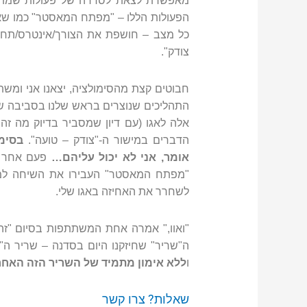
מאפשרת לצאת לסדרה של פעולות שמתיר
הפעולות הללו – "מפתח המאסטר" כמו שאני
כל מצב – חושפת את הצורך/אינטרס/תחוש
צודק".
חבוטים קצת מהסימולציה, יצאנו אני ומש
התהליכים שנוצרים בראש שלנו בסביבה של
אלה לאגו (עם דיון שמסביר בדיוק מה ז
הדברים במישור ה-"צודק – טועה".
בסימ
אומר, אני לא יכול עליהם…
פעם אחר פע
"מפתח המאסטר" העבירו את השיחה למיש
לשחרר את האחיזה באגו שלי.
"ואוו," אמרה אחת המשתתפות בסיום "זה 
ה"שריר" שחיזקנו היום בסדנה – שריר ה"ק
ו
ללא אימון מתמיד של השריר הזה האחר
שאלות? צרו קשר