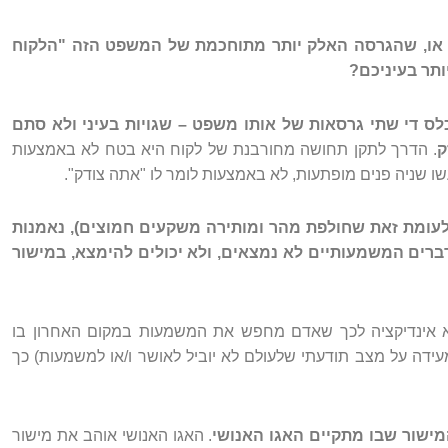
 או, שהגרסה האלק יותר מתוחכמת של המשפט הזה "הלקוח
ותר בעיניכם?
ס די שתי גרסאות של אותו משפט – שגויות בעיני ולא סתם
ק
. הדרך לתקן תחושה מחורבנת של לקוח היא בטח לא באמצעות
ו שניה פנים מופתעות, לא באמצעות לומר לו "אתה צודק".
לעומת זאת שחולפת מהר ומותירה משקעים חמוצים), נאמנות
דברים המשמעותיים לא נמצאים, ולא יכולים להימצא, במישור
 אינדיקציה לכך שאדם מחפש את המשמעות במקום האחרון בו
ידה על מצב תודעתי שלעולם לא יוביל לאושר ו/או למשמעות) כך
מישור שבו מתקיים האגו האנושי
. האגו האנושי אוהב את מישור