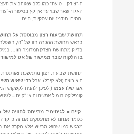
ה-"צודק – טועה" כמו כלב שאוהב את העצ
האגו יישאר שבוי עד אין קץ בסיפור ה-"צוד
יחסים, הזדמנויות עסקיות, חיים…
תחושת שביעות רצון מבוססת על תחוש
בראש תחושת ההכרה הזו של "הי, השפלתי א
בדיוק מתחושת הצדק המדומה הזו… במיל
בו הלקוח עובר ממישור של אגו למישור 
תחושת שביעות רצון מתמשכת ואותנטית נו
הוא רוצה (ולא קיבל). אבל
כדי שאיש השיר
אגו שלו עצמו
(ולפיכך להניח לקשקוש המקו
קונפליקטים מול אנשים והוא: "קיים = לגיטימ
"
קיים = לגיטימי" מתייחס לחוויה של 
כלומר אנחנו לא מתעסקים אם זה כן קרה א
מרגיש כמו שהוא מרגיש אלא מקבל את תח