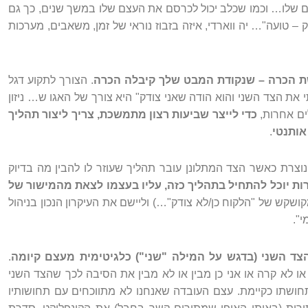
ם שלו… וכמו שכלב יכול לכרסם את העצם שלו במשך שנים, כך גם
ק – טועה"… יה ווארדי, איזה בזבוז נוראי של זמן, משאבים, מערכות
ת הכרה – שנקודת המבט שלך קיבלה הכרה
. הצורך לתקוע דגל
ת הצד השני והוא הודה שאני צודק" היא צורך של האגו ש… ניזון
ים אחרות,
כדי לייצר שביעות רצון מתמשכת, צריך ליצור תהליך
אותנטי
.
צרת כאשר הצד המתלונן עובר תהליך שעוזר לו להבין מה בדיוק
ות יוכל להתחיל בתהליך כזה, עליו בעצמו לצאת מהמישור של
שקש של "הלקוח כן/לא צודק"…) וליישם את העיקרון הנכון בניהול
י".
הצד השני (בדגש על המילה "שני") כלגיטימית מעצם קיומה
.
ו לא קרה או אני כן מבין או לא מבין את הסיבה לכך שהצד השני
ושתו כקיימת. עצם העובדה שאנחנו לא מתווכחים עם תחושותיו