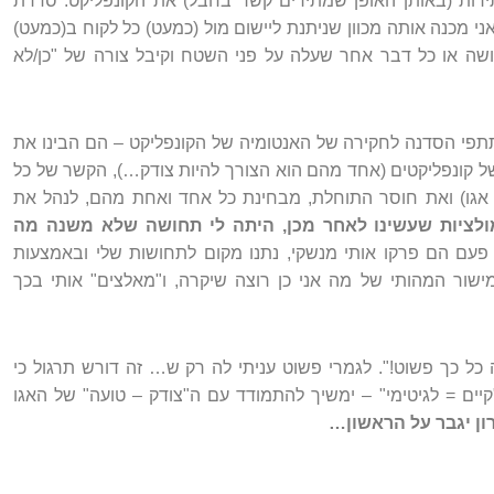
ות (באותן האופן שמתירים קשר בחבל) את הקונפליקט. סדרת
 מכנה אותה מכוון שניתנת ליישום מול (כמעט) כל לקוח ב(כמעט)
ה או כל דבר אחר שעלה על פני השטח וקיבל צורה של "כן/לא
תתפי הסדנה לחקירה של האנטומיה של הקונפליקט – הם הבינו את
 קונפליקטים (אחד מהם הוא הצורך להיות צודק…), הקשר של כל
ה אגו) ואת חוסר התוחלת, מבחינת כל אחד ואחת מהם, לנהל את
ולציות שעשינו לאחר מכן, היתה לי תחושה שלא משנה מה
ם הם פרקו אותי מנשקי, נתנו מקום לתחושות שלי ובאמצעות
ור המהותי של מה אני כן רוצה שיקרה, ו"מאלצים" אותי בכך
כל כך פשוט!". לגמרי פשוט עניתי לה רק ש… זה דורש תרגול כי
יים = לגיטימי" – ימשיך להתמודד עם ה"צודק – טועה" של האגו
ון יגבר על הראשון…