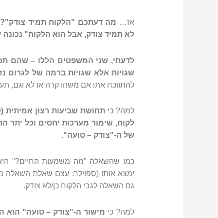
אז…
מה דעתכם "הלקוח תמיד צודק"?
לא תמיד צודק, אבל הוא הלקוח" נכונה י
לדעתי, שני המשפטים הללו – שהם תכל
שגויות אלא שגויות ברמה של לגרום נז
להתווכח אתו אם משהו קרה או לא וגם, תעש
למה? כי
תחושת שביעות רצון אמיתית (
לקוח, שימור מערכות יחסים וכל יתר ה
של ה-"צודק – טועה"
.
כמו שהשאלה "מה משמעות החיים?" היא
ימצא אותו (ספוילר: עצם שאלת השאלה מע
גם השאלה לגבי הלקוח כן/לא צודק.
למה? כי
מישור ה-"צודק – טועה" הוא ה