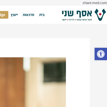
דילוג
shani-med.com
לתוכן
ניווט
בית
סדנאות
ייעוץ
dge
פתח סרגל נגישות