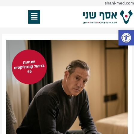
דילוג
shani-med.com
ניווט
לתוכן
תפריט
פתח סרגל נגישות