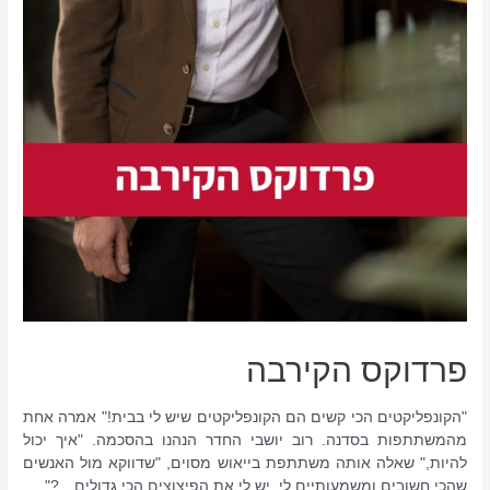
פרדוקס הקירבה
"הקונפליקטים הכי קשים הם הקונפליקטים שיש לי בבית!" אמרה אחת
מהמשתתפות בסדנה. רוב יושבי החדר הנהנו בהסכמה. "איך יכול
להיות," שאלה אותה משתתפת בייאוש מסוים, "שדווקא מול האנשים
שהכי חשובים ומשמעותיים לי, יש לי את הפיצוצים הכי גדולים…?"