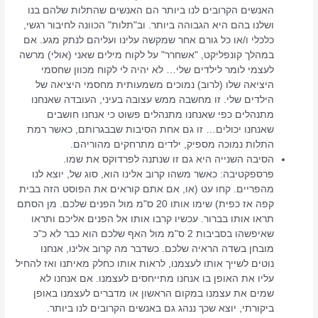
האנשים הקרובים לנו ביותר הם האנשים שהתלות שלהם בנו
ושלנו בהם היא הגבוהה ביותר. וב"תלות" הכוונה לחיבור רגשי,
כלכלי ו/או כל גורם אחר שמקשה עלינו ועליהם לנתק מגע. אם
במהלך קונפליקט, "אשחרר" על לקוח מילים שאני (אולי) מרשה
לעצמי לומר לילדים שלי… לא יהיה לי לקוח מכוון שחסמי
היציאה שלו (לרוב) נמוכים משמעותית מחסמי היציאה של
הילדים שלי. זו מחשבה ממש עצובה בעיני, העובדה שאנחנו
מתנהלים כפי שאנחנו מתנהלים פשוט כי אנחנו חושבים
שאנחנו יכולים… זו גם אחת הסיבות שבבגרותם, כאשר רמת
התלות נמוכה מספיק, ילדים מתרחקים מהוריהם.
הסיבה השנייה היא גם זו שנתנה לפרדוקס את שמו.
פרספקטיבה: כאשר משהו קרוב אלינו הוא, סוג של, יוצא לנו
מהפריים. קחו עט (או, אם אתם קוראים את הפוסט הזה בבית
קפה אז כפית) שימו אותו 20 ס"מ מול הפנים שלכם. מן הסתם
תראו אותו בברור. עכשיו קרבו אותו אל הפנים אליכם ותראו
שאיפשהו בסביבות 2 ס"מ מול האף שלכם הוא כבר לא כ"כ
מובחן בשדה הראיה שלכם. כשדבר מה קרוב אלינו, אנחנו
נוטים לשייך אותו לעצמנו, לראות אותו כחלק מאיתנו ואז להחיל
עליו את האופן בו אנחנו מתייחסים לעצמנו. אם אנחנו לא
שמים את עצמנו במקום הראשון או מדברים לעצמנו באופן
ביקורתי, יוצא שכך ננהג גם באנשים הקרובים לנו ביותר.