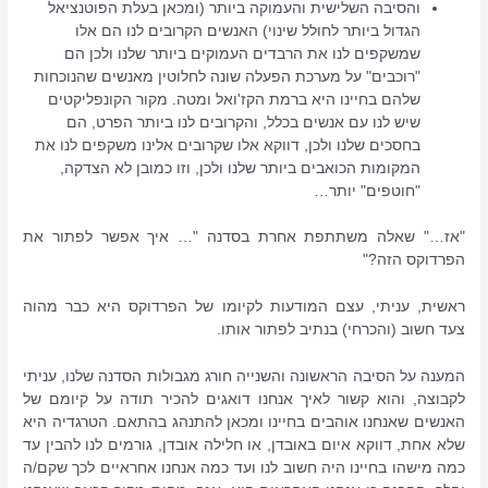
והסיבה השלישית והעמוקה ביותר (ומכאן בעלת הפוטנציאל
הגדול ביותר לחולל שינוי) האנשים הקרובים לנו הם אלו
שמשקפים לנו את הרבדים העמוקים ביותר שלנו ולכן הם
"רוכבים" על מערכת הפעלה שונה לחלוטין מאנשים שהנוכחות
שלהם בחיינו היא ברמת הקז'ואל ומטה. מקור הקונפליקטים
שיש לנו עם אנשים בכלל, והקרובים לנו ביותר הפרט, הם
בחסכים שלנו ולכן, דווקא אלו שקרובים אלינו משקפים לנו את
המקומות הכואבים ביותר שלנו ולכן, וזו כמובן לא הצדקה,
"חוטפים" יותר…
"אז…" שאלה משתתפת אחרת בסדנה "… איך אפשר לפתור את
הפרדוקס הזה?"
ראשית, עניתי, עצם המודעות לקיומו של הפרדוקס היא כבר מהוה
צעד חשוב (והכרחי) בנתיב לפתור אותו.
המענה על הסיבה הראשונה והשנייה חורג מגבולות הסדנה שלנו, עניתי
לקבוצה, והוא קשור לאיך אנחנו דואגים להכיר תודה על קיומם של
האנשים שאנחנו אוהבים בחיינו ומכאן להתנהג בהתאם. הטרגדיה היא
שלא אחת, דווקא איום באובדן, או חלילה אובדן, גורמים לנו להבין עד
כמה מישהו בחיינו היה חשוב לנו ועד כמה אנחנו אחראיים לכך שקם/ה