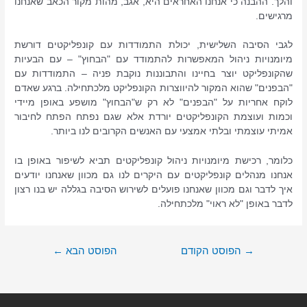
והלך. ההבנה כי אנחנו האחראים היא, אגב, מהות מקור הכאב שאנחנו
מרגישים.
לגבי הסיבה השלישית, יכולת התמודדות עם קונפליקטים דורשת
מיומנויות ניהול המאפשרות להתמודד עם "הבחוץ" – עם הבעיות
שהקונפליקט יוצר בחיינו והתבוננות נוקבת פניה – התמודדות עם
"הבפנים" שהוא המקור להיווצרות הקונפליקט מלכתחילה. ברגע שאדם
לוקח אחריות על "הבפנים" לא רק ש"הבחוץ" מושפע באופן מיידי
וכמות ועוצמת הקונפליקטים יורדת אלא שגם נפתח הפתח לחיבור
אמיתי עוצמתי ובלתי אמצעי עם האנשים הקרובים לנו ביותר.
כלומר, רכישת מיומנויות ניהול קונפליקטים תביא לשיפור באופן בו
אנחנו מנהלים קונפליקטים עם היקרים לנו גם מכוון שאנחנו יודעים
איך לדבר וגם מכוון שאנחנו פועלים לשירוש הסיבה בגללה יש בנו רצון
לדבר באופן "לא ראוי" מלכתחילה.
→
הפוסט הקודם
הפוסט הבא
←