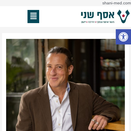
דילוג
shani-med.com
ניווט
לתוכן
תפריט
פתח סרגל נגישות