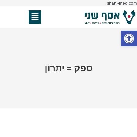
דילוג
shani-med.com
לתוכן
תפריט
פתח סרגל נגישות
ספק = יתרון