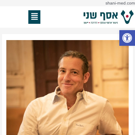
דילוג
shani-med.com
ניווט
לתוכן
תפריט
פתח סרגל נגישות