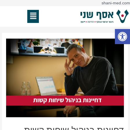
דילוג
shani-med.com
ניווט
לתוכן
תפריט
פתח סרגל נגישות